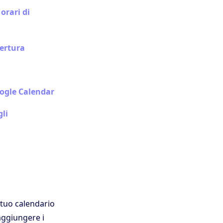
orari di
pertura
oogle Calendar
gli
l tuo calendario
 aggiungere i