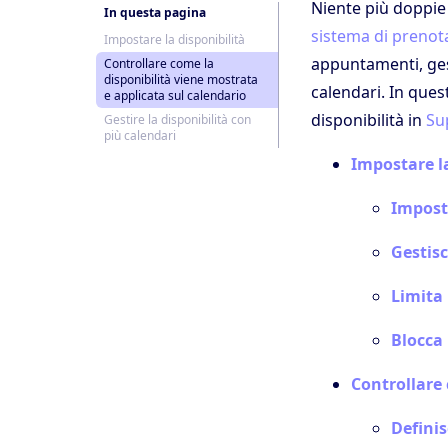
Niente più doppie
In questa pagina
sistema di prenot
Impostare la disponibilità
appuntamenti, ges
Controllare come la
disponibilità viene mostrata
calendari. In ques
e applicata sul calendario
disponibilità in
Su
Gestire la disponibilità con
più calendari
Impostare la
Imposta
Gestisc
Limita 
Blocca
Controllare 
Definisc