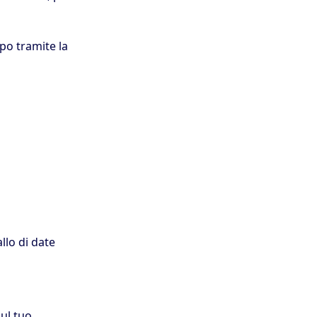
mpo tramite la
allo di date
sul tuo