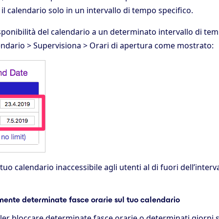
 il calendario solo in un intervallo di tempo specifico.
isponibilità del calendario a un determinato intervallo di te
dario > Supervisiona > Orari di apertura come mostrato:
uo calendario inaccessibile agli utenti al di fuori dell’interv
ente determinate fasce orarie sul tuo calendario
oler bloccare determinate fasce orarie o determinati giorni 