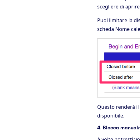
scegliere di aprire
Puoi limitare la d
scheda Nome calen
Questo renderà il t
disponibile.
4. Blocca manualm
A volte potresti v