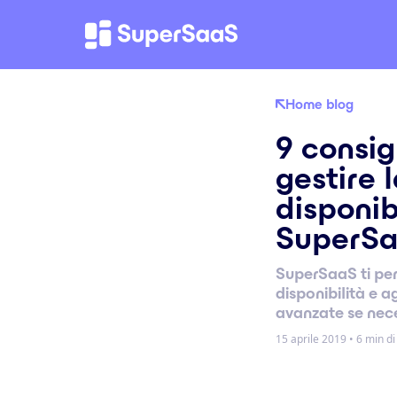
Home blog
9 consig
gestire 
disponibi
SuperS
SuperSaaS ti per
disponibilità e 
avanzate se nec
15 aprile 2019
•
6 min di 