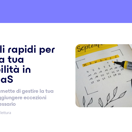
li rapidi per
la tua
lità in
aaS
mette di gestire la tua
aggiungere eccezioni
essario
lettura