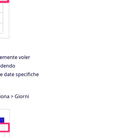
icemente voler
iudendo
e date specifiche
iona > Giorni