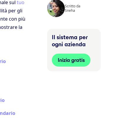
nale sul
tuo
Scritto da
ità per gli
Sneha
nte con più
mostrare la
Il sistema per
ogni azienda
Inizia gratis
rio
io
endario