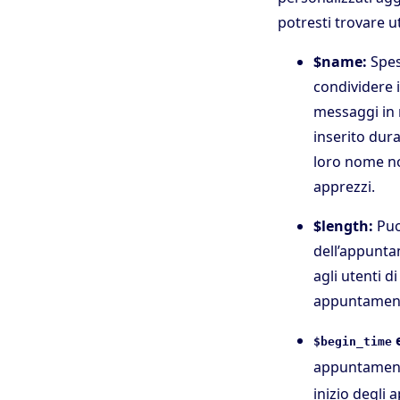
potresti trovare uti
$name:
Spes
condividere i
messaggi in 
inserito dura
loro nome no
apprezzi.
$length:
Puoi
dell’appunta
agli utenti d
appuntamenti
$begin_time
appuntamento
inizio degli 