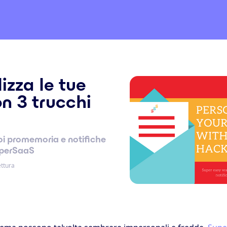
izza le tue
n 3 trucchi
uoi promemoria e notifiche
uperSaaS
ettura