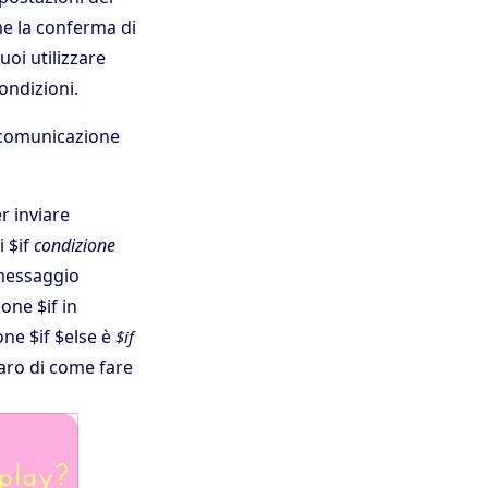
me la conferma di
uoi utilizzare
ondizioni.
a comunicazione
r inviare
i $if
condizione
 messaggio
ione $if in
one $if $else è
$if
aro di come fare