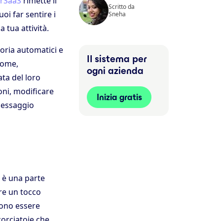
rSaaS
rimette il
Scritto da
oi far sentire i
Sneha
 tua attività.
oria automatici e
Il sistema per
 nome,
ogni azienda
ata del loro
ni, modificare
Inizia gratis
 messaggio
e è una parte
ere un tocco
sono essere
orciatoie che