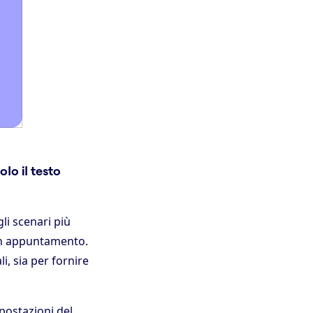
lo il testo
li scenari più
 un appuntamento.
i, sia per fornire
postazioni del