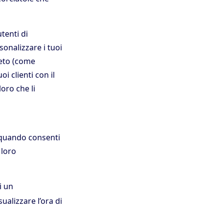
tenti di
onalizzare i tuoi
leto (come
i clienti con il
oro che li
 quando consenti
 loro
i un
sualizzare l’ora di