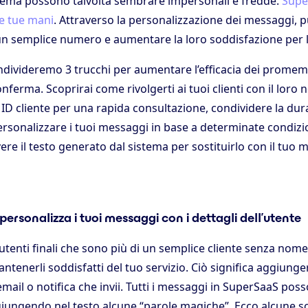
istema possono talvolta sembrare impersonali e fredde.
Supe
le tue mani
. Attraverso la personalizzazione dei messaggi, pu
i un semplice numero e aumentare la loro soddisfazione per la
ndivideremo 3 trucchi per aumentare l’efficacia dei promem
nferma. Scoprirai come rivolgerti ai tuoi clienti con il loro
ro ID cliente per una rapida consultazione, condividere la dur
sonalizzare i tuoi messaggi in base a determinate condizio
ere il testo generato dal sistema per sostituirlo con il tuo
personalizza i tuoi messaggi con i dettagli dell’utente
 utenti finali che sono più di un semplice cliente senza nom
tenerli soddisfatti del tuo servizio. Ciò significa aggiung
mail o notifica che invii. Tutti i messaggi in SuperSaaS pos
giungendo nel testo alcune “parole magiche”. Ecco alcune sc