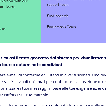
rimuovi il testo generato dal sistema per visualizzare so
n base a determinate condizioni
iare e-mail di conferma agli utenti in diversi scenari. Uno deg
zzati è l’invio di un’e-mail per confermare la creazione di
sonalizzare i tuoi messaggi in base alle tue esigenze aziendal
per rafforzare il tuo marchio.
mail di conferma può avere contenuti diversi in base alle im