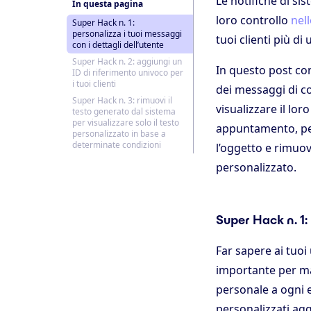
Le notifiche di s
In questa pagina
loro controllo
nel
Super Hack n. 1:
personalizza i tuoi messaggi
tuoi clienti più d
con i dettagli dell’utente
Super Hack n. 2: aggiungi un
In questo post co
ID di riferimento univoco per
i tuoi clienti
dei messaggi di co
Super Hack n. 3: rimuovi il
visualizzare il lo
testo generato dal sistema
per visualizzare solo il testo
appuntamento, per
personalizzato in base a
determinate condizioni
l’oggetto e rimuov
personalizzato.
Super Hack n. 1: 
Far sapere ai tuoi
importante per man
personale a ogni e
personalizzati ag