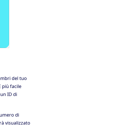
embri del tuo
 più facile
 un ID di
numero di
à visualizzato