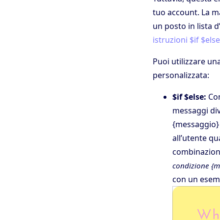
tuo account. La ma
un posto in lista 
istruzioni $if $el
Puoi utilizzare u
personalizzata:
$if $else:
Con
messaggi dive
{messaggio} 
all’utente qu
combinazione 
condizione {m
con un esemp