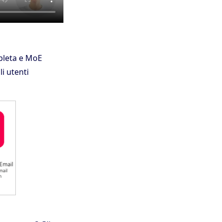
mpleta e MoE
i utenti