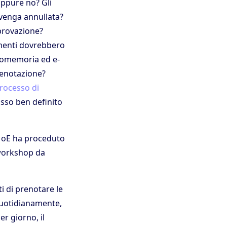
oppure no? Gli
 venga annullata?
provazione?
amenti dovrebbero
romemoria ed e-
renotazione?
rocesso di
sso ben definito
 MoE ha proceduto
 workshop da
i di prenotare le
 quotidianamente,
r giorno, il