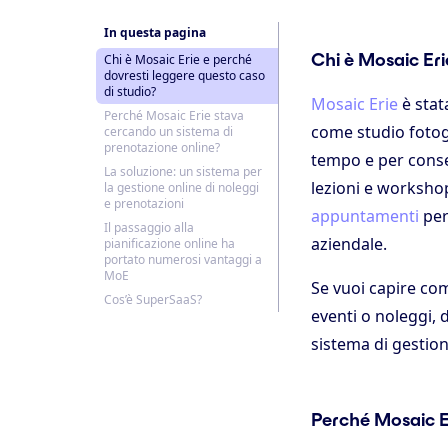
In questa pagina
Chi è Mosaic Eri
Chi è Mosaic Erie e perché
dovresti leggere questo caso
di studio?
Mosaic Erie
è stat
Perché Mosaic Erie stava
come studio fotogra
cercando un sistema di
prenotazione online?
tempo e per consen
La soluzione: un sistema per
lezioni e workshop
la gestione online di noleggi
e prenotazioni
appuntamenti
per
Il passaggio alla
aziendale.
pianificazione online ha
portato numerosi vantaggi a
MoE
Se vuoi capire com
Cos’è SuperSaaS?
eventi o noleggi, 
sistema di gestio
Perché Mosaic E