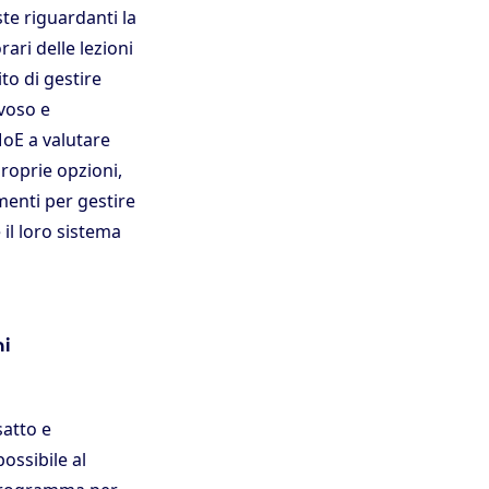
te riguardanti la
rari delle lezioni
to di gestire
avoso e
oE a valutare
roprie opzioni,
enti per gestire
 il loro sistema
ni
satto e
possibile al