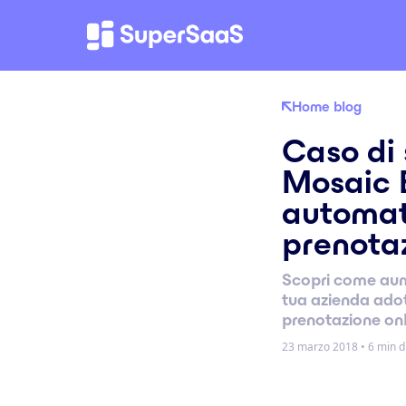
Home blog
Caso di 
Mosaic 
automat
prenotaz
Scopri come aume
tua azienda ado
prenotazione on
23 marzo 2018
•
6 min di