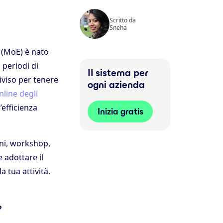
Scritto da
Sneha
e (MoE) è nato
 periodi di
Il sistema per
iviso per tenere
ogni azienda
nline degli
efficienza
Inizia gratis
oni, workshop,
e adottare il
 tua attività.
?