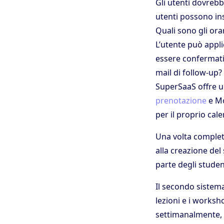
Gli utenti dovrebb
utenti possono ins
Quali sono gli or
L’utente può appl
essere confermat
mail di follow-up?
SuperSaaS offre u
prenotazione
e Mo
per il proprio cal
Una volta completa
alla creazione del
parte degli studen
Il secondo sistema
lezioni e i worksh
settimanalmente, 