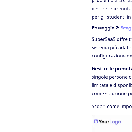
problema era crea
gestire le prenot
per gli studenti in
Passaggio 2:
Scegl
SuperSaaS offre tre
sistema più adatto
configurazione de
Gestire le prenot
singole persone o 
limitata e disponi
come soluzione per
Scopri come impos