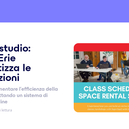
studio:
Erie
izza le
ioni
ntare l'efficienza della
ttando un sistema di
line
 lettura