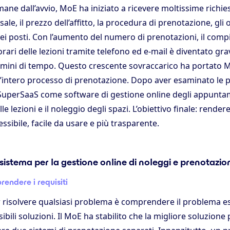
ne dall’avvio, MoE ha iniziato a ricevere moltissime richies
 sale, il prezzo dell’affitto, la procedura di prenotazione, gli o
 dei posti. Con l’aumento del numero di prenotazioni, il compi
ari delle lezioni tramite telefono ed e-mail è diventato gr
rmini di tempo. Questo crescente sovraccarico ha portato M
l’intero processo di prenotazione. Dopo aver esaminato le p
uperSaaS come software di gestione online degli appuntam
le lezioni e il noleggio degli spazi. L’obiettivo finale: rendere
ssibile, facile da usare e più trasparente.
 sistema per la gestione online di noleggi e prenotazio
endere i requisiti
r risolvere qualsiasi problema è comprendere il problema e
sibili soluzioni. Il MoE ha stabilito che la migliore soluzione 