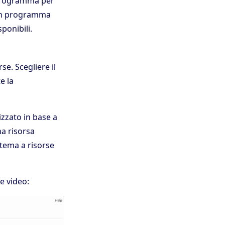
 programma per
, un programma
ponibili.
se. Scegliere il
e la
zzato in base a
na risorsa
stema a risorse
e video: