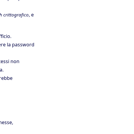
, e
h crittografico
ficio.
ere la password
tessi non
a.
arebbe
messe,