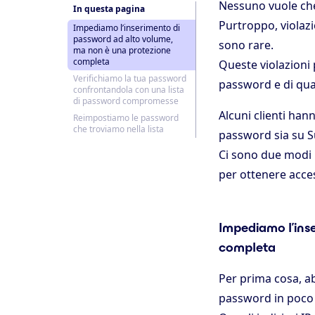
Nessuno vuole che
In questa pagina
Purtroppo, violazi
Impediamo l’inserimento di
password ad alto volume,
sono rare.
ma non è una protezione
completa
Queste violazioni 
Verifichiamo la tua password
password e di qua
confrontandola con una lista
di password compromesse
Alcuni clienti han
Reimpostiamo le password
che troviamo nella lista
password sia su Su
Ci sono due modi i
per ottenere acce
Impediamo l’ins
completa
Per prima cosa, a
password in poco