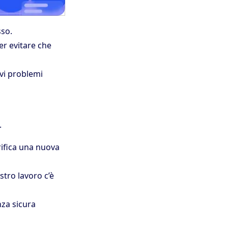
sso.
r evitare che
avi problemi
.
rifica una nuova
tro lavoro c’è
nza sicura