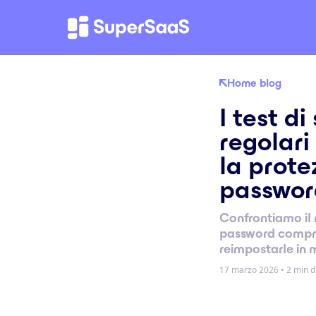
Home blog
I test di
regolari
la prote
passwor
Confrontiamo il 
password compr
reimpostarle in
17 marzo 2026
•
2 min di