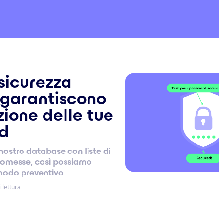
 sicurezza
 garantiscono
zione delle tue
d
nostro database con liste di
omesse, così possiamo
 modo preventivo
 lettura