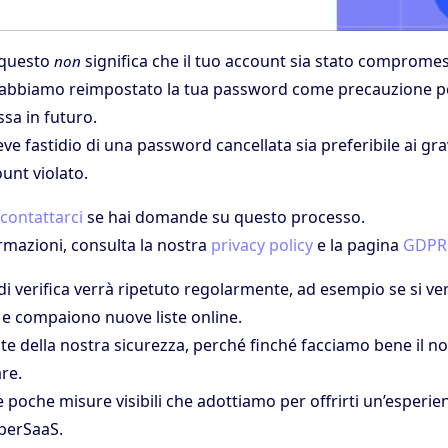
, questo
significa che il tuo account sia stato comprome
non
e abbiamo reimpostato la tua password come precauzione pe
a in futuro.
ieve fastidio di una password cancellata sia preferibile ai gr
unt violato.
contattarci
se hai domande su questo processo.
rmazioni, consulta la nostra
privacy policy
e la pagina
GDPR
i verifica verrà ripetuto regolarmente, ad esempio se si ve
 e compaiono nuove liste online.
 della nostra sicurezza, perché finché facciamo bene il nos
re.
 poche misure visibili che adottiamo per offrirti un’esperie
uperSaaS.