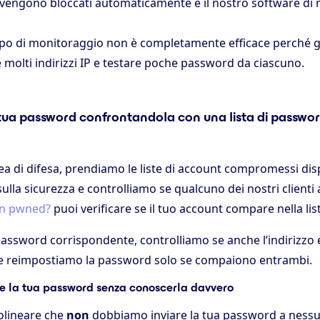
P vengono bloccati automaticamente e il nostro software di
tipo di monitoraggio non è completamente efficace perché g
 molti indirizzi IP e testare poche password da ciascuno.
 tua password confrontandola con una lista di passwo
a di difesa, prendiamo le liste di account compromessi disp
 sulla sicurezza e controlliamo se qualcuno dei nostri clienti
en pwned?
puoi verificare se il tuo account compare nella lis
assword corrispondente, controlliamo se anche l’indirizzo 
a e reimpostiamo la password solo se compaiono entrambi.
re la tua password senza conoscerla davvero
olineare che
non
dobbiamo inviare la tua password a ness