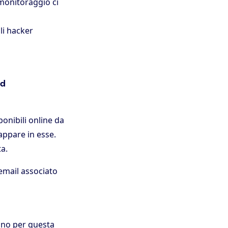
 monitoraggio ci
li hacker
rd
onibili online da
 appare in esse.
ta.
email associato
uno per questa