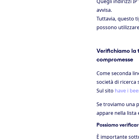
Quegli indirizzi I
avvisa.
Tuttavia, questo 
possono utilizzare
Verifichiamo la
compromesse
Come seconda line
società di ricerca
Sul sito
have i be
Se troviamo una p
appare nella list
Possiamo verifica
È importante sott